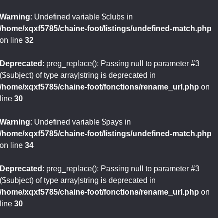
Warning
: Undefined variable $clubs in
/home/xqxf5785/chaine-foot/listings/undefined-match.php
on line
32
Deprecated
: preg_replace(): Passing null to parameter #3
($subject) of type array|string is deprecated in
/home/xqxf5785/chaine-foot/fonctions/rename_url.php
on
line
30
Warning
: Undefined variable $pays in
/home/xqxf5785/chaine-foot/listings/undefined-match.php
on line
34
Deprecated
: preg_replace(): Passing null to parameter #3
($subject) of type array|string is deprecated in
/home/xqxf5785/chaine-foot/fonctions/rename_url.php
on
line
30