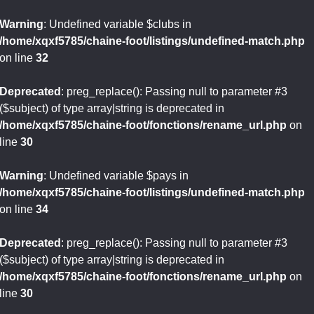
Warning
: Undefined variable $clubs in
/home/xqxf5785/chaine-foot/listings/undefined-match.php
on line
32
Deprecated
: preg_replace(): Passing null to parameter #3
($subject) of type array|string is deprecated in
/home/xqxf5785/chaine-foot/fonctions/rename_url.php
on
line
30
Warning
: Undefined variable $pays in
/home/xqxf5785/chaine-foot/listings/undefined-match.php
on line
34
Deprecated
: preg_replace(): Passing null to parameter #3
($subject) of type array|string is deprecated in
/home/xqxf5785/chaine-foot/fonctions/rename_url.php
on
line
30