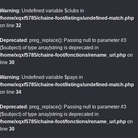
Warning
: Undefined variable $clubs in
/home/xqxf5785/chaine-foot/listings/undefined-match.php
on line
32
Deprecated
: preg_replace(): Passing null to parameter #3
($subject) of type array|string is deprecated in
/home/xqxf5785/chaine-foot/fonctions/rename_url.php
on
line
30
Warning
: Undefined variable $pays in
/home/xqxf5785/chaine-foot/listings/undefined-match.php
on line
34
Deprecated
: preg_replace(): Passing null to parameter #3
($subject) of type array|string is deprecated in
/home/xqxf5785/chaine-foot/fonctions/rename_url.php
on
line
30