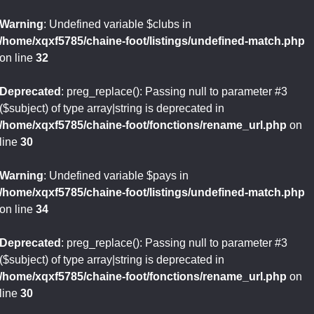
Warning
: Undefined variable $clubs in
/home/xqxf5785/chaine-foot/listings/undefined-match.php
on line
32
Deprecated
: preg_replace(): Passing null to parameter #3
($subject) of type array|string is deprecated in
/home/xqxf5785/chaine-foot/fonctions/rename_url.php
on
line
30
Warning
: Undefined variable $pays in
/home/xqxf5785/chaine-foot/listings/undefined-match.php
on line
34
Deprecated
: preg_replace(): Passing null to parameter #3
($subject) of type array|string is deprecated in
/home/xqxf5785/chaine-foot/fonctions/rename_url.php
on
line
30