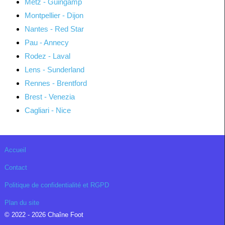
Metz - Guingamp
Montpellier - Dijon
Nantes - Red Star
Pau - Annecy
Rodez - Laval
Lens - Sunderland
Rennes - Brentford
Brest - Venezia
Cagliari - Nice
Accueil
Contact
Politique de confidentialité et RGPD
Plan du site
© 2022 - 2026 Chaîne Foot