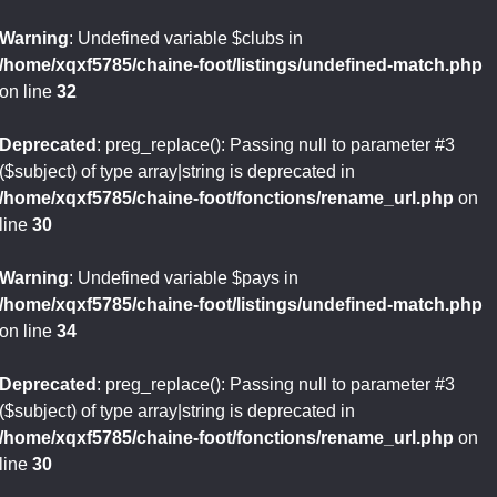
Warning
: Undefined variable $clubs in
/home/xqxf5785/chaine-foot/listings/undefined-match.php
on line
32
Deprecated
: preg_replace(): Passing null to parameter #3
($subject) of type array|string is deprecated in
/home/xqxf5785/chaine-foot/fonctions/rename_url.php
on
line
30
Warning
: Undefined variable $pays in
/home/xqxf5785/chaine-foot/listings/undefined-match.php
on line
34
Deprecated
: preg_replace(): Passing null to parameter #3
($subject) of type array|string is deprecated in
/home/xqxf5785/chaine-foot/fonctions/rename_url.php
on
line
30