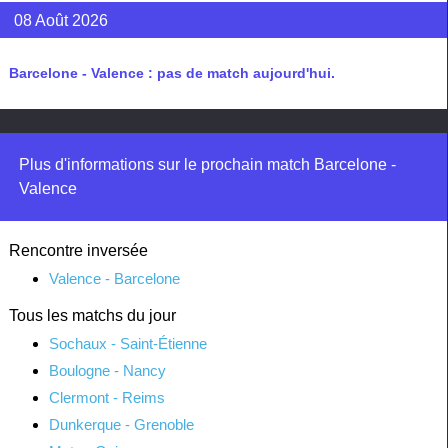
08 Août 2026
Barcelone - Valence : pas de match aujourd'hui.
Plus d'informations sur le prochain match Barcelone -
Valence
Rencontre inversée
Valence - Barcelone
Tous les matchs du jour
Sochaux - Saint-Étienne
Boulogne - Nancy
Clermont - Reims
Dunkerque - Grenoble